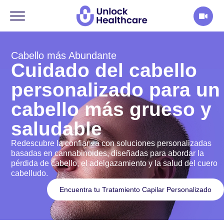
Cabello más Abundante
Cuidado del cabello
personalizado para un
cabello más grueso y
saludable
Redescubre la confianza con soluciones personalizadas
basadas en cannabinoides, diseñadas para abordar la
pérdida de cabello, el adelgazamiento y la salud del cuero
cabelludo.
Encuentra tu Tratamiento Capilar Personalizado