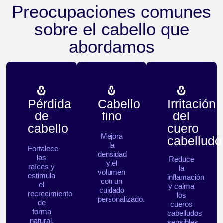
Preocupaciones comunes
sobre el cabello que
abordamos
Pérdida
Cabello
Irritación
de
fino
del
cabello
cuero
Mejora
cabelludo
la
Fortalece
densidad
las
Reduce
y el
raíces y
la
volumen
estimula
inflamación
con un
el
y calma
cuidado
recrecimiento
los
personalizado.
de
cueros
forma
cabelludos
natural.
sensibles.